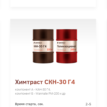
Химтраст СКН-30 Г4
компонент А - КАН-30 Г4,
компонент Б - Wannate PM-200 и др
2-5
Время старта, сек.