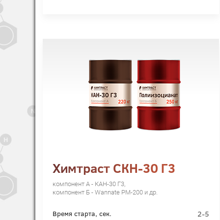
Химтраст СКН-30 Г3
компонент А - КАН-30 Г3,
компонент Б - Wannate PM-200 и др.
2-5
Время старта, сек.