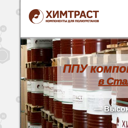
ППУ компо
в Ста
— Высок