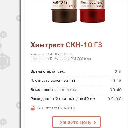
Химтраст СКН-10 Г3
компонент А - КАН-10 Г3,
компонент Б - Wannate PM-200 и др.
2-5
Время старта, сек.
10-15
Плотность вспенивания
30-40
Выход пены с комплекта
0,5-0,8
Расход на 1м2 при толщине 50 мм
ТУ Химтраст СКН-10 Г3
Узнайте цену