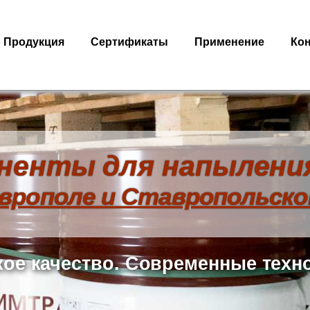
Продукция
Сертификаты
Применение
Ко
ненты для напыления
врополе и Ставропольско
ое качество. Современные техн