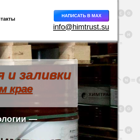
НАПИСАТЬ В MAX
нтакты
info@himtrust.su
 и заливки
м крае
ологии —