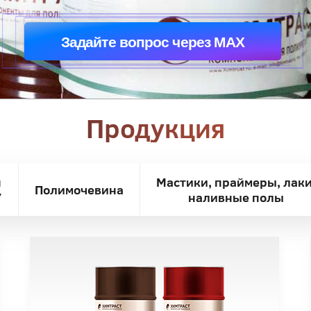
Задайте вопрос через MAX
Продукция
я
Мастики, праймеры, лаки
Полимочевина
У
наливные полы