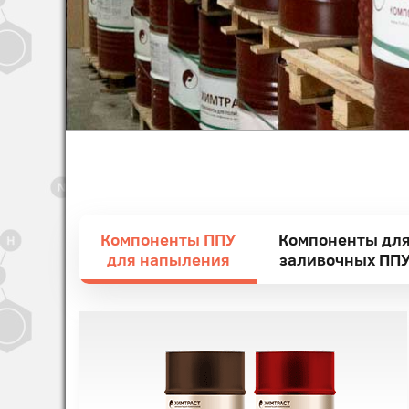
Компоненты ППУ
Компоненты дл
для напыления
заливочных ПП