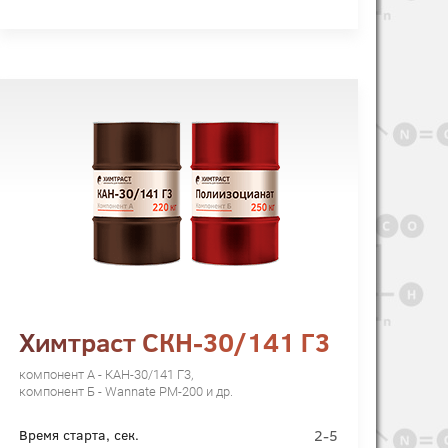
Химтраст СКН-30/141 Г3
компонент А - КАН-30/141 Г3,
компонент Б - Wannate PM-200 и др.
2-5
Время старта, сек.